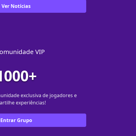
Ver Notícias
Comunidade VIP
1000+
unidade exclusiva de jogadores e
rtilhe experiências!
Entrar Grupo