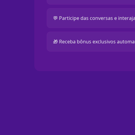
💬 Participe das conversas e interaj
🎁 Receba bônus exclusivos autom