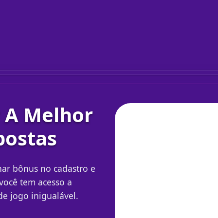
r A Melhor
postas
har bônus no cadastro e
você tem acesso a
e jogo inigualável.