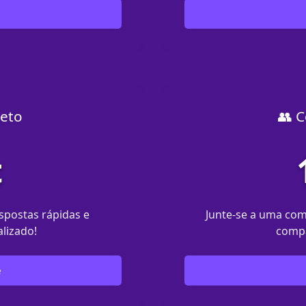
reto
👥 
t
espostas rápidas e
Junte-se a uma com
lizado!
compa
e