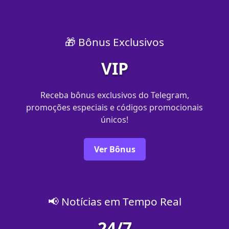
🎁 Bônus Exclusivos
VIP
Receba bônus exclusivos do Telegram,
promoções especiais e códigos promocionais
únicos!
Ver Bônus
📢 Notícias em Tempo Real
24/7