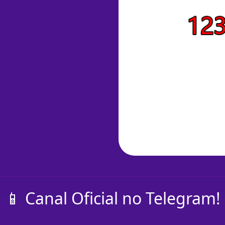
📱 Canal Oficial no Telegram!