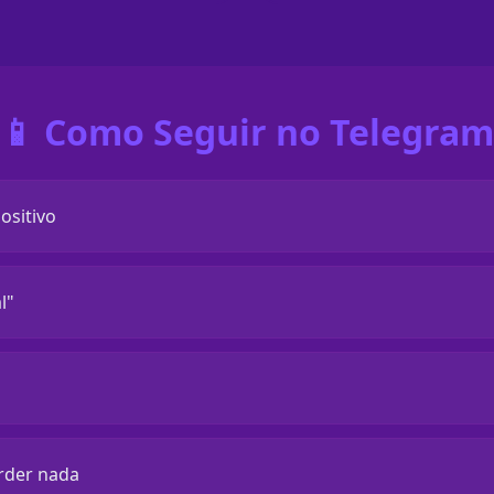
📱 Como Seguir no Telegram
ositivo
l"
erder nada