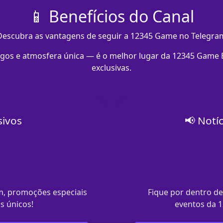
📱 Benefícios do Canal
Descubra as vantagens de seguir a 12345 Game no Telegra
os e atmosfera única — é o melhor lugar da 12345 Game B
exclusivas.
sivos
📢 Notí
m, promoções especiais
Fique por dentro d
s únicos!
eventos da 