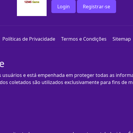
Login
Registrar-se
Políticas de Privacidade
Termos e Condições
Sitemap
de
us usuários e está empenhada em proteger todas as informa
os coletados são utilizados exclusivamente para fins de m