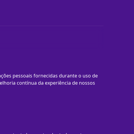
ções pessoais fornecidas durante o uso de
elhoria contínua da experiência de nossos