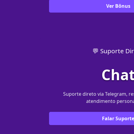
Ver Bônus
💬 Suporte Di
Cha
Suporte direto via Telegram, r
atendimento persona
Falar Suport