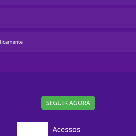
a
aticamente
SEGUIR AGORA
Acessos