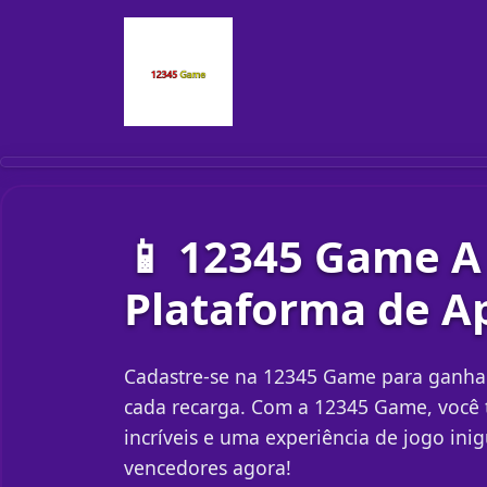
📱 12345 Game A
Plataforma de A
Cadastre-se na 12345 Game para ganha
cada recarga. Com a 12345 Game, você
incríveis e uma experiência de jogo inig
vencedores agora!