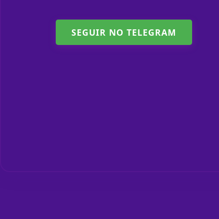
SEGUIR NO TELEGRAM