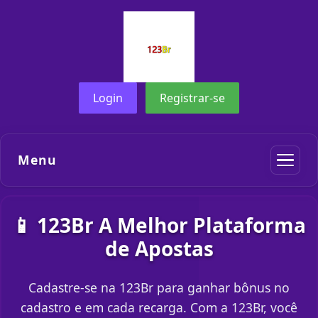
Login
Registrar-se
Menu
📱 123Br A Melhor Plataforma
de Apostas
Cadastre-se na 123Br para ganhar bônus no
cadastro e em cada recarga. Com a 123Br, você