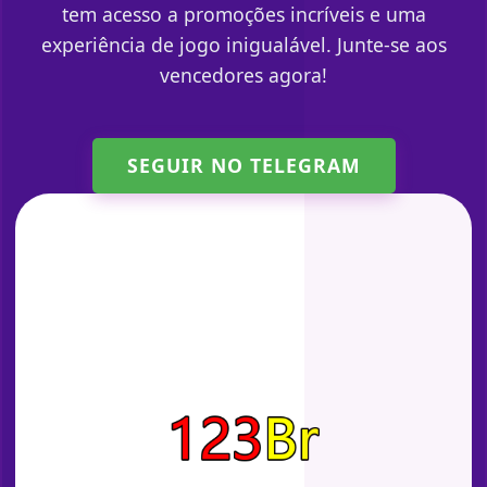
tem acesso a promoções incríveis e uma
experiência de jogo inigualável. Junte-se aos
vencedores agora!
SEGUIR NO TELEGRAM