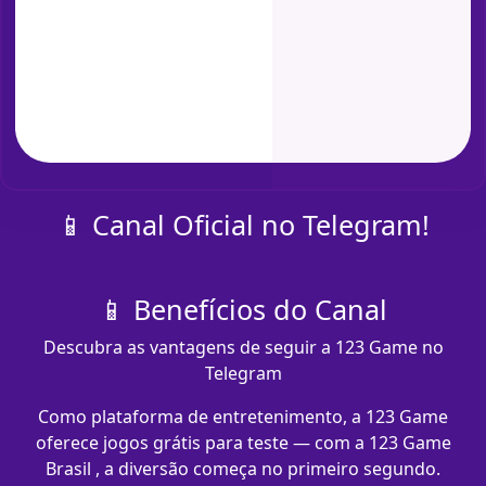
📱 Canal Oficial no Telegram!
📱 Benefícios do Canal
Descubra as vantagens de seguir a 123 Game no
Telegram
Como plataforma de entretenimento, a 123 Game
oferece jogos grátis para teste — com a 123 Game
Brasil , a diversão começa no primeiro segundo.