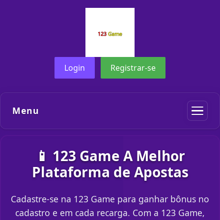
Login
Registrar-se
Menu
📱 123 Game A Melhor
Plataforma de Apostas
Cadastre-se na 123 Game para ganhar bônus no
cadastro e em cada recarga. Com a 123 Game,