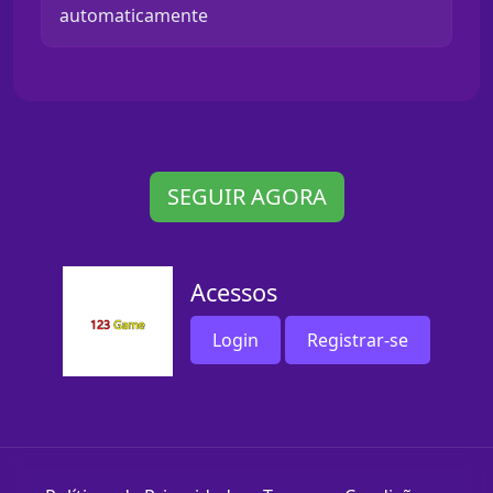
automaticamente
SEGUIR AGORA
Acessos
Login
Registrar-se