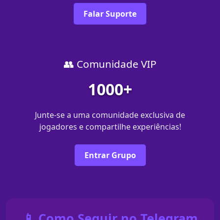
Falar Suporte
👥 Comunidade VIP
1000+
Junte-se a uma comunidade exclusiva de
jogadores e compartilhe experiências!
Entrar Grupo
📱 Como Seguir no Telegram