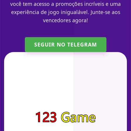
você tem acesso a promoções incríveis e uma
experiência de jogo inigualável. Junte-se aos
vencedores agora!
SEGUIR NO TELEGRAM