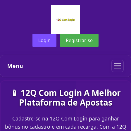
Login
Registrar-se
Menu
📱 12Q Com Login A Melhor
Plataforma de Apostas
Cadastre-se na 12Q Com Login para ganhar
bônus no cadastro e em cada recarga. Com a 12Q