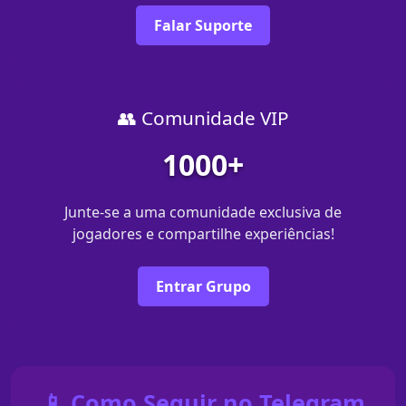
Falar Suporte
👥 Comunidade VIP
1000+
Junte-se a uma comunidade exclusiva de
jogadores e compartilhe experiências!
Entrar Grupo
📱 Como Seguir no Telegram