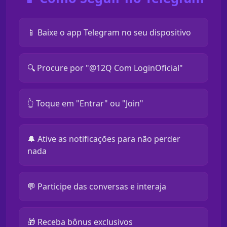
📱 Baixe o app Telegram no seu dispositivo
🔍 Procure por "@12Q Com LoginOficial"
👆 Toque em "Entrar" ou "Join"
🔔 Ative as notificações para não perder
nada
💬 Participe das conversas e interaja
🎁 Receba bônus exclusivos