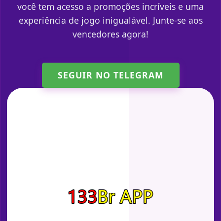
você tem acesso a promoções incríveis e uma
experiência de jogo inigualável. Junte-se aos
vencedores agora!
SEGUIR NO TELEGRAM