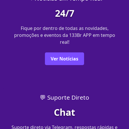
24/7
Fique por dentro de todas as novidades,
promoções e eventos da 133Br APP em tempo
real!
Ver Notícias
💬 Suporte Direto
Chat
Suporte direto via Telegram, respostas rápidas e