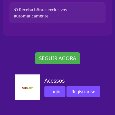
🎁 Receba bônus exclusivos
automaticamente
SEGUIR AGORA
Acessos
Login
Registrar-se