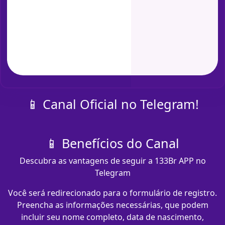
📱 Canal Oficial no Telegram!
📱 Benefícios do Canal
Descubra as vantagens de seguir a 133Br APP no
Telegram
Você será redirecionado para o formulário de registro.
Preencha as informações necessárias, que podem
incluir seu nome completo, data de nascimento,