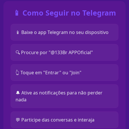
📱 Como Seguir no Telegram
📱 Baixe o app Telegram no seu dispositivo
🔍 Procure por "@133Br APPOficial"
👆 Toque em "Entrar" ou "Join"
🔔 Ative as notificações para não perder
nada
💬 Participe das conversas e interaja