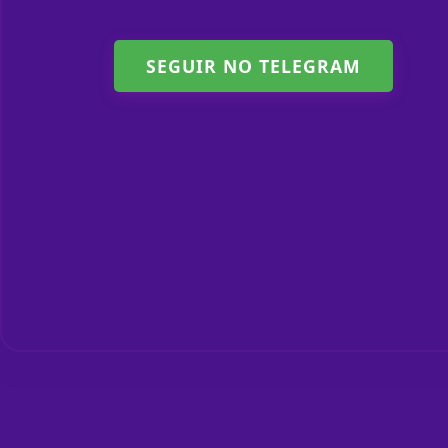
SEGUIR NO TELEGRAM