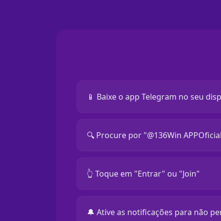
📱 Baixe o app Telegram no seu disp
🔍 Procure por "@136Win APPOficia
👆 Toque em "Entrar" ou "Join"
🔔 Ative as notificações para não p