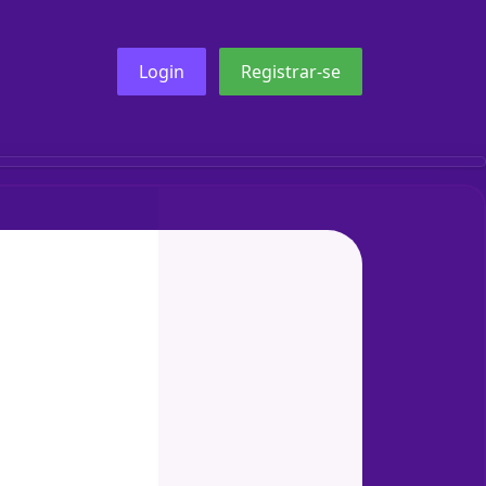
Login
Registrar-se