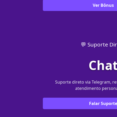
Ver Bônus
💬 Suporte Di
Cha
Suporte direto via Telegram, r
atendimento persona
Falar Suport