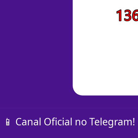
📱 Canal Oficial no Telegram!