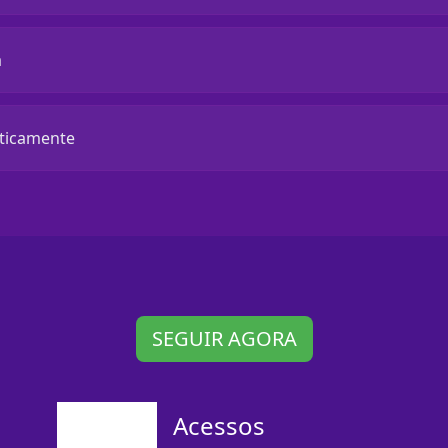
a
aticamente
SEGUIR AGORA
Acessos