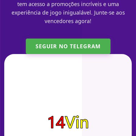
tem acesso a promoções incríveis e uma
experiência de jogo inigualável. Junte-se aos
vencedores agora!
SEGUIR NO TELEGRAM