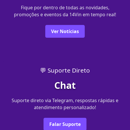
Fique por dentro de todas as novidades,
promoções e eventos da 14Vin em tempo real!
Ver Notícias
💬 Suporte Direto
Chat
Suporte direto via Telegram, respostas rápidas e
atendimento personalizado!
Falar Suporte