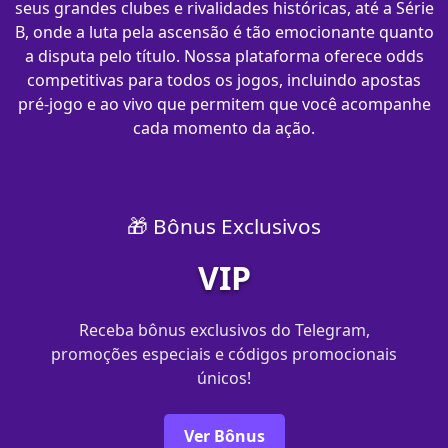
seus grandes clubes e rivalidades históricas, até a Série
B, onde a luta pela ascensão é tão emocionante quanto
a disputa pelo título. Nossa plataforma oferece odds
competitivas para todos os jogos, incluindo apostas
pré-jogo e ao vivo que permitem que você acompanhe
cada momento da ação.
🎁 Bônus Exclusivos
VIP
Receba bônus exclusivos do Telegram,
promoções especiais e códigos promocionais
únicos!
Ver Bônus