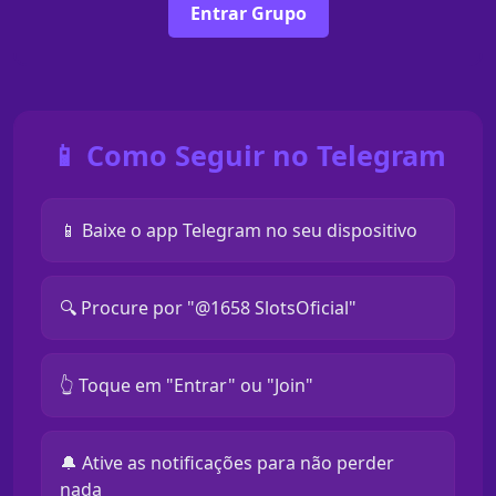
Entrar Grupo
📱 Como Seguir no Telegram
📱 Baixe o app Telegram no seu dispositivo
🔍 Procure por "@1658 SlotsOficial"
👆 Toque em "Entrar" ou "Join"
🔔 Ative as notificações para não perder
nada