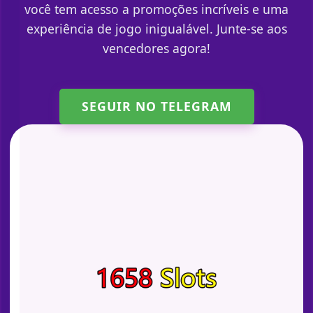
você tem acesso a promoções incríveis e uma
experiência de jogo inigualável. Junte-se aos
vencedores agora!
SEGUIR NO TELEGRAM