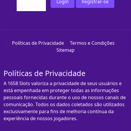
Login
Registrar-se
Políticas de Privacidade
Termos e Condições
Sitemap
Políticas de Privacidade
A 1658 Slots valoriza a privacidade de seus usuários e
está empenhada em proteger todas as informações
pessoais fornecidas durante o uso de nossos canais de
comunicação. Todos os dados coletados são utilizados
exclusivamente para fins de melhoria contínua da
experiência de nossos jogadores.