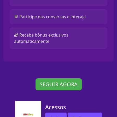
💬 Participe das conversas e interaja
🎁 Receba bônus exclusivos
automaticamente
SEGUIR AGORA
Acessos