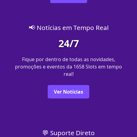
📢 Notícias em Tempo Real
24/7
Fique por dentro de todas as novidades,
promoções e eventos da 1658 Slots em tempo
real!
Ver Notícias
💬 Suporte Direto