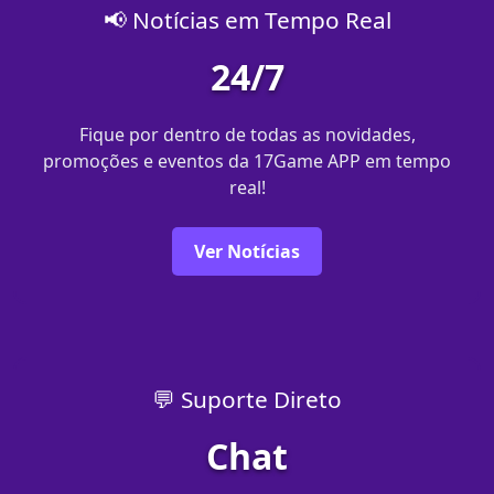
📢 Notícias em Tempo Real
24/7
Fique por dentro de todas as novidades,
promoções e eventos da 17Game APP em tempo
real!
Ver Notícias
💬 Suporte Direto
Chat