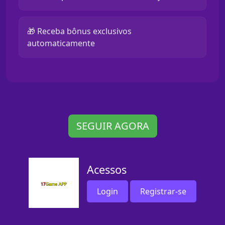
🎁 Receba bônus exclusivos
automaticamente
SEGUIR AGORA
Acessos
Login
Registrar-se