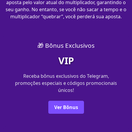
aposta pelo valor atual do multiplicador, garantindo o
seu ganho. No entanto, se você não sacar a tempo e o
multiplicador “quebrar”, você perderá sua aposta.
🎁 Bônus Exclusivos
VIP
Receba bônus exclusivos do Telegram,
promoções especiais e códigos promocionais
únicos!
Ver Bônus