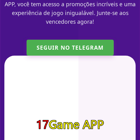
APP, você tem acesso a promoções incríveis e uma
experiência de jogo inigualável. Junte-se aos
vencedores agora!
SEGUIR NO TELEGRAM