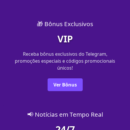
🎁 Bônus Exclusivos
VIP
Receba bônus exclusivos do Telegram,
promoções especiais e códigos promocionais
únicos!
Ver Bônus
📢 Notícias em Tempo Real
24/7