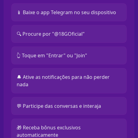
📱 Baixe o app Telegram no seu dispositivo
🔍 Procure por "@18GOficial"
👆 Toque em "Entrar" ou "Join"
🔔 Ative as notificações para não perder
nada
💬 Participe das conversas e interaja
🎁 Receba bônus exclusivos
automaticamente