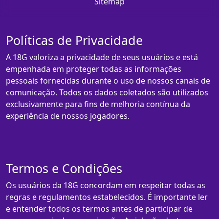
Sitemap
Políticas de Privacidade
A 18G valoriza a privacidade de seus usuários e está
empenhada em proteger todas as informações
pessoais fornecidas durante o uso de nossos canais de
comunicação. Todos os dados coletados são utilizados
exclusivamente para fins de melhoria contínua da
experiência de nossos jogadores.
Termos e Condições
Os usuários da 18G concordam em respeitar todas as
regras e regulamentos estabelecidos. É importante ler
e entender todos os termos antes de participar de