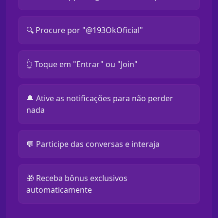
🔍 Procure por "@193OkOficial"
👆 Toque em "Entrar" ou "Join"
🔔 Ative as notificações para não perder
nada
💬 Participe das conversas e interaja
🎁 Receba bônus exclusivos
automaticamente