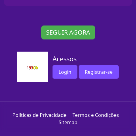
SEGUIR AGORA
Acessos
Login
Registrar-se
Políticas de Privacidade
Termos e Condições
Sitemap