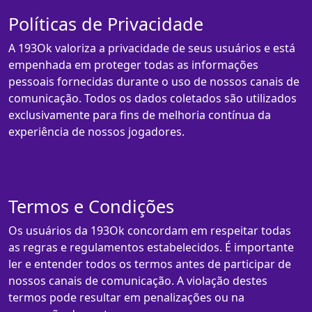
Políticas de Privacidade
A 193Ok valoriza a privacidade de seus usuários e está
empenhada em proteger todas as informações
pessoais fornecidas durante o uso de nossos canais de
comunicação. Todos os dados coletados são utilizados
exclusivamente para fins de melhoria contínua da
experiência de nossos jogadores.
Termos e Condições
Os usuários da 193Ok concordam em respeitar todas
as regras e regulamentos estabelecidos. É importante
ler e entender todos os termos antes de participar de
nossos canais de comunicação. A violação destes
termos pode resultar em penalizações ou na