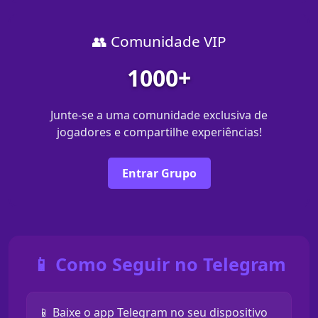
👥 Comunidade VIP
1000+
Junte-se a uma comunidade exclusiva de
jogadores e compartilhe experiências!
Entrar Grupo
📱 Como Seguir no Telegram
📱 Baixe o app Telegram no seu dispositivo