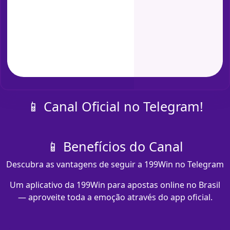
📱 Canal Oficial no Telegram!
📱 Benefícios do Canal
Descubra as vantagens de seguir a 199Win no Telegram
Um aplicativo da 199Win para apostas online no Brasil
— aproveite toda a emoção através do app oficial.