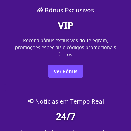
🎁 Bônus Exclusivos
VIP
Receba bônus exclusivos do Telegram,
promoções especiais e códigos promocionais
únicos!
Ver Bônus
📢 Notícias em Tempo Real
24/7