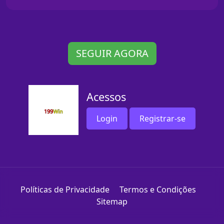
SEGUIR AGORA
Acessos
Login
Registrar-se
Políticas de Privacidade
Termos e Condições
Sitemap