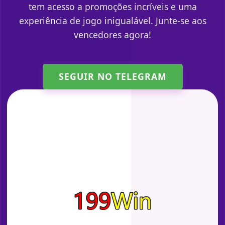
tem acesso a promoções incríveis e uma
experiência de jogo inigualável. Junte-se aos
vencedores agora!
SEGUIR NO TELEGRAM