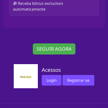
🎁 Receba bônus exclusivos
automaticamente
SEGUIR AGORA
Acessos
Login
Registrar-se