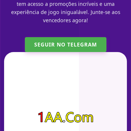
tem acesso a promoções incríveis e uma
experiência de jogo inigualável. Junte-se aos
vencedores agora!
SEGUIR NO TELEGRAM