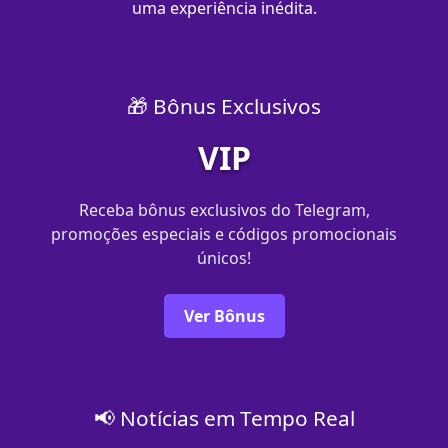
uma experiência inédita.
🎁 Bônus Exclusivos
VIP
Receba bônus exclusivos do Telegram,
promoções especiais e códigos promocionais
únicos!
Ver Bônus
📢 Notícias em Tempo Real