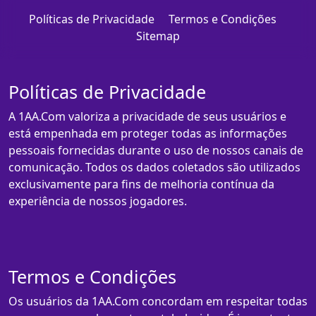
Políticas de Privacidade
Termos e Condições
Sitemap
Políticas de Privacidade
A 1AA.Com valoriza a privacidade de seus usuários e
está empenhada em proteger todas as informações
pessoais fornecidas durante o uso de nossos canais de
comunicação. Todos os dados coletados são utilizados
exclusivamente para fins de melhoria contínua da
experiência de nossos jogadores.
Termos e Condições
Os usuários da 1AA.Com concordam em respeitar todas