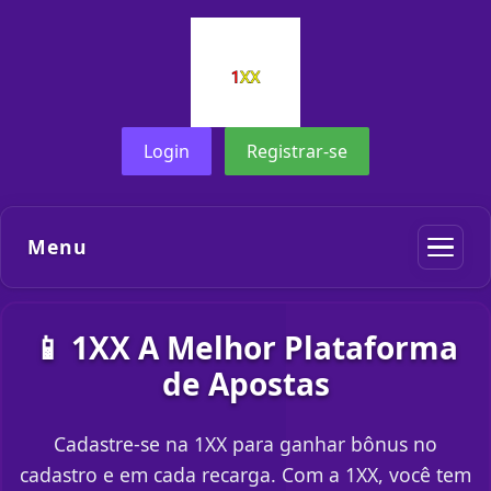
Login
Registrar-se
Menu
📱 1XX A Melhor Plataforma
de Apostas
Cadastre-se na 1XX para ganhar bônus no
cadastro e em cada recarga. Com a 1XX, você tem