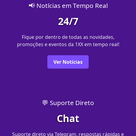
📢 Notícias em Tempo Real
24/7
Fique por dentro de todas as novidades,
promoções e eventos da 1XX em tempo real!
Ver Notícias
💬 Suporte Direto
Chat
Suporte direto via Telegram, respostas rápidas e