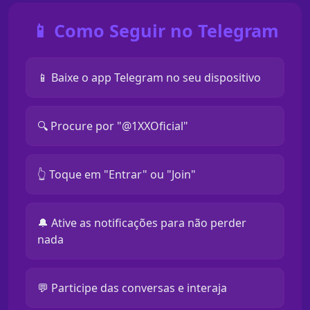
📱 Como Seguir no Telegram
📱 Baixe o app Telegram no seu dispositivo
🔍 Procure por "@1XXOficial"
👆 Toque em "Entrar" ou "Join"
🔔 Ative as notificações para não perder
nada
💬 Participe das conversas e interaja