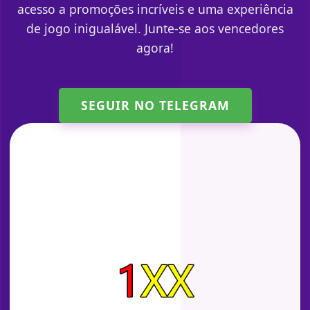
acesso a promoções incríveis e uma experiência
de jogo inigualável. Junte-se aos vencedores
agora!
SEGUIR NO TELEGRAM