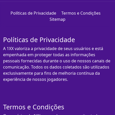
Políticas de Privacidade
Termos e Condições
Sitemap
Políticas de Privacidade
A 1XX valoriza a privacidade de seus usuários e está
empenhada em proteger todas as informações
pessoais fornecidas durante o uso de nossos canais de
comunicação. Todos os dados coletados são utilizados
exclusivamente para fins de melhoria contínua da
experiência de nossos jogadores.
Termos e Condições