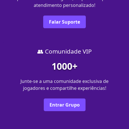
atendimento personalizado!
Falar Suporte
👥 Comunidade VIP
1000+
Junte-se a uma comunidade exclusiva de
jogadores e compartilhe experiências!
Entrar Grupo