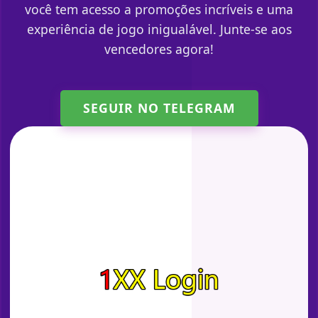
você tem acesso a promoções incríveis e uma
experiência de jogo inigualável. Junte-se aos
vencedores agora!
SEGUIR NO TELEGRAM