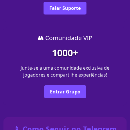
Falar Suporte
👥 Comunidade VIP
1000+
Junte-se a uma comunidade exclusiva de
jogadores e compartilhe experiências!
Entrar Grupo
📱 Como Seguir no Telegram