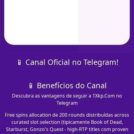
📱 Canal Oficial no Telegram!
📱 Benefícios do Canal
Descubra as vantagens de seguir a 1Xkp.Com no
Telegram
Free spins allocation de 200 rounds distribuídas across
curated slot selection (tipicamente Book of Dead,
Starburst, Gonzo's Quest - high-RTP titles com proven