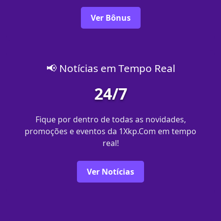
Ver Bônus
📢 Notícias em Tempo Real
24/7
Fique por dentro de todas as novidades,
promoções e eventos da 1Xkp.Com em tempo
real!
Ver Notícias