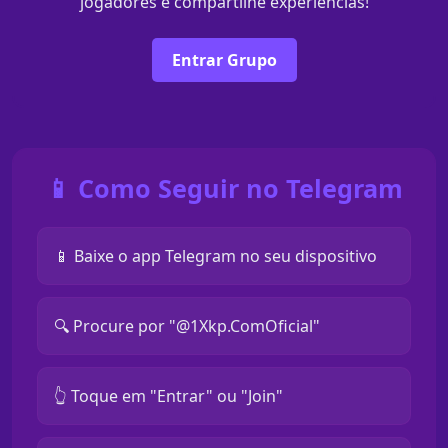
jogadores e compartilhe experiências!
Entrar Grupo
📱 Como Seguir no Telegram
📱 Baixe o app Telegram no seu dispositivo
🔍 Procure por "@1Xkp.ComOficial"
👆 Toque em "Entrar" ou "Join"