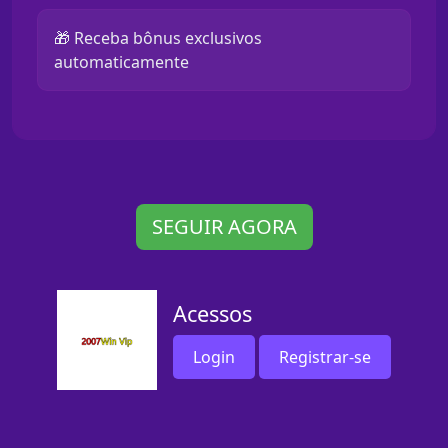
🎁 Receba bônus exclusivos
automaticamente
SEGUIR AGORA
Acessos
Login
Registrar-se