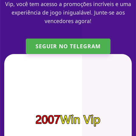
Vip, você tem acesso a promoções incríveis e uma
experiência de jogo inigualável. Junte-se aos
vencedores agora!
SEGUIR NO TELEGRAM