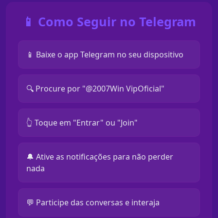
📱 Como Seguir no Telegram
📱 Baixe o app Telegram no seu dispositivo
🔍 Procure por "@2007Win VipOficial"
👆 Toque em "Entrar" ou "Join"
🔔 Ative as notificações para não perder
nada
💬 Participe das conversas e interaja