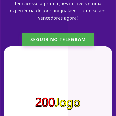
tem acesso a promoções incríveis e uma
experiência de jogo inigualável. Junte-se aos
vencedores agora!
SEGUIR NO TELEGRAM