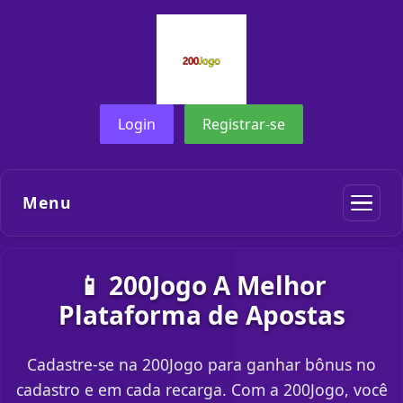
Login
Registrar-se
Menu
📱 200Jogo A Melhor
Plataforma de Apostas
Cadastre-se na 200Jogo para ganhar bônus no
cadastro e em cada recarga. Com a 200Jogo, você