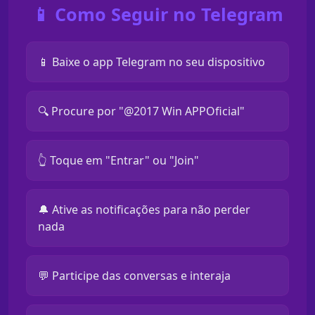
📱 Como Seguir no Telegram
📱 Baixe o app Telegram no seu dispositivo
🔍 Procure por "@2017 Win APPOficial"
👆 Toque em "Entrar" ou "Join"
🔔 Ative as notificações para não perder
nada
💬 Participe das conversas e interaja