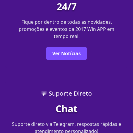
24/7
Fique por dentro de todas as novidades,
promoções e eventos da 2017 Win APP em
tempo real!
Ver Notícias
💬 Suporte Direto
Chat
Suporte direto via Telegram, respostas rápidas e
atendimento personalizado!