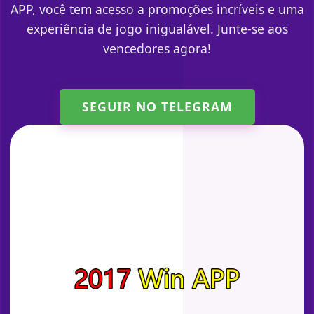
APP, você tem acesso a promoções incríveis e uma
experiência de jogo inigualável. Junte-se aos
vencedores agora!
SEGUIR NO TELEGRAM