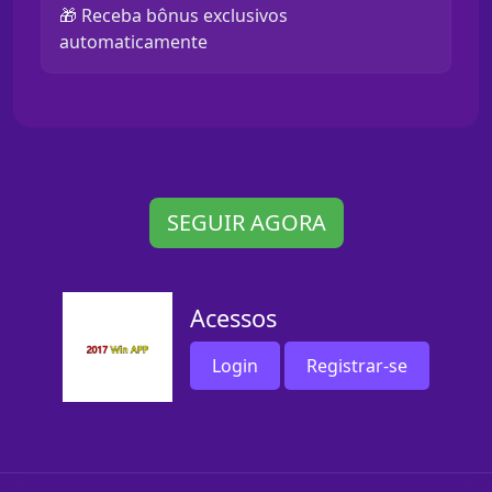
🎁 Receba bônus exclusivos
automaticamente
SEGUIR AGORA
Acessos
Login
Registrar-se