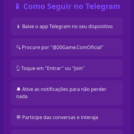
📱 Como Seguir no Telegram
📱 Baixe o app Telegram no seu dispositivo
🔍 Procure por "@20Game.ComOficial"
👆 Toque em "Entrar" ou "Join"
🔔 Ative as notificações para não perder
nada
💬 Participe das conversas e interaja