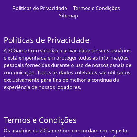
Políticas de Privacidade
Termos e Condições
Sitemap
Políticas de Privacidade
A 20Game.Com valoriza a privacidade de seus usuários
e está empenhada em proteger todas as informações
pessoais fornecidas durante o uso de nossos canais de
comunicação. Todos os dados coletados são utilizados
exclusivamente para fins de melhoria contínua da
experiência de nossos jogadores.
Termos e Condições
Os usuários da 20Game.Com concordam em respeitar