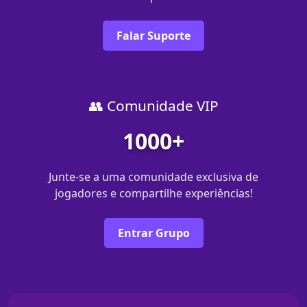
Falar Suporte
👥 Comunidade VIP
1000+
Junte-se a uma comunidade exclusiva de
jogadores e compartilhe experiências!
Entrar Grupo