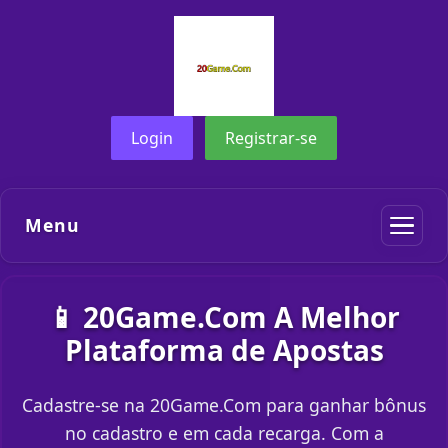
Login
Registrar-se
Menu
📱 20Game.Com A Melhor
Plataforma de Apostas
Cadastre-se na 20Game.Com para ganhar bônus
no cadastro e em cada recarga. Com a