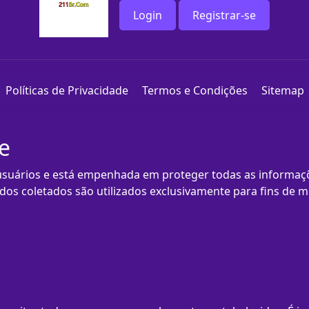
Login
Registrar-se
Políticas de Privacidade
Termos e Condições
Sitemap
de
 usuários e está empenhada em proteger todas as informaç
os coletados são utilizados exclusivamente para fins de m