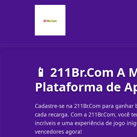
📱 211Br.Com A 
Plataforma de A
Cadastre-se na 211Br.Com para ganhar 
cada recarga. Com a 211Br.Com, você t
incríveis e uma experiência de jogo inig
vencedores agora!