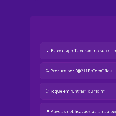
📱 Baixe o app Telegram no seu disp
🔍 Procure por "@211Br.ComOficial"
👆 Toque em "Entrar" ou "Join"
🔔 Ative as notificações para não p