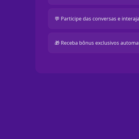
💬 Participe das conversas e interaj
🎁 Receba bônus exclusivos autom