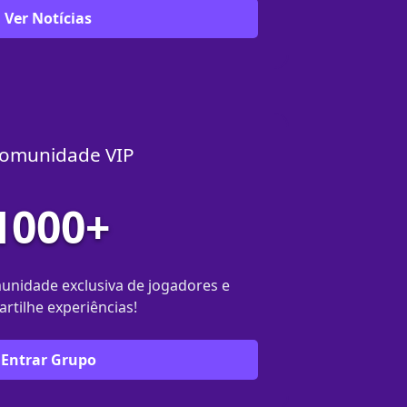
Ver Notícias
Comunidade VIP
1000+
unidade exclusiva de jogadores e
rtilhe experiências!
Entrar Grupo