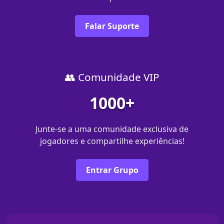
Falar Suporte
👥 Comunidade VIP
1000+
Junte-se a uma comunidade exclusiva de
jogadores e compartilhe experiências!
Entrar Grupo