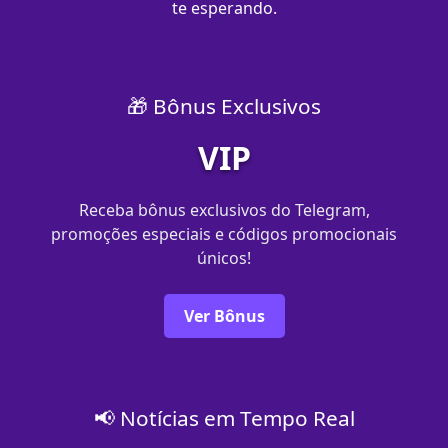
te esperando.
🎁 Bônus Exclusivos
VIP
Receba bônus exclusivos do Telegram,
promoções especiais e códigos promocionais
únicos!
Ver Bônus
📢 Notícias em Tempo Real