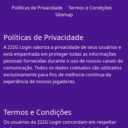
Políticas de Privacidade
Termos e Condições
Sitemap
Políticas de Privacidade
A 222G Login valoriza a privacidade de seus usuários e
está empenhada em proteger todas as informações
pessoais fornecidas durante o uso de nossos canais de
comunicação. Todos os dados coletados são utilizados
exclusivamente para fins de melhoria contínua da
experiência de nossos jogadores.
Termos e Condições
Os usuários da 222G Login concordam em respeitar