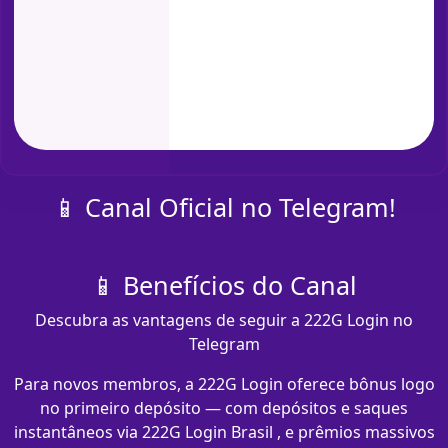
📱 Canal Oficial no Telegram!
📱 Benefícios do Canal
Descubra as vantagens de seguir a 222G Login no
Telegram
Para novos membros, a 222G Login oferece bônus logo
no primeiro depósito — com depósitos e saques
instantâneos via 222G Login Brasil , e prêmios massivos