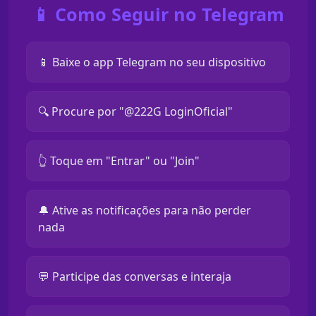
📱 Como Seguir no Telegram
📱 Baixe o app Telegram no seu dispositivo
🔍 Procure por "@222G LoginOficial"
👆 Toque em "Entrar" ou "Join"
🔔 Ative as notificações para não perder
nada
💬 Participe das conversas e interaja