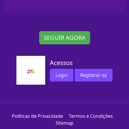
SEGUIR AGORA
Acessos
Login
Registrar-se
Políticas de Privacidade
Termos e Condições
Sitemap