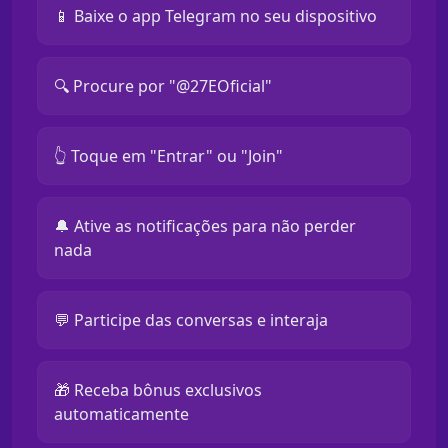
📱 Baixe o app Telegram no seu dispositivo
🔍 Procure por "@27EOficial"
👆 Toque em "Entrar" ou "Join"
🔔 Ative as notificações para não perder
nada
💬 Participe das conversas e interaja
🎁 Receba bônus exclusivos
automaticamente