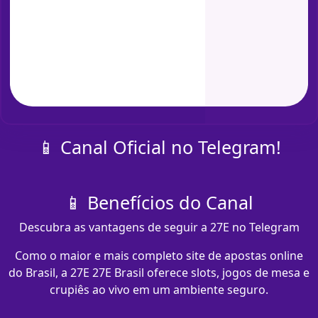
📱 Canal Oficial no Telegram!
📱 Benefícios do Canal
Descubra as vantagens de seguir a 27E no Telegram
Como o maior e mais completo site de apostas online
do Brasil, a 27E 27E Brasil oferece slots, jogos de mesa e
crupiês ao vivo em um ambiente seguro.