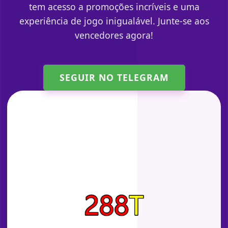
tem acesso a promoções incríveis e uma
experiência de jogo inigualável. Junte-se aos
vencedores agora!
SEGUIR NO TELEGRAM