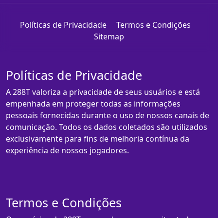
Políticas de Privacidade
Termos e Condições
Sitemap
Políticas de Privacidade
A 288T valoriza a privacidade de seus usuários e está
empenhada em proteger todas as informações
pessoais fornecidas durante o uso de nossos canais de
comunicação. Todos os dados coletados são utilizados
exclusivamente para fins de melhoria contínua da
experiência de nossos jogadores.
Termos e Condições