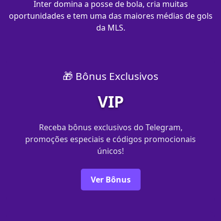
Inter domina a posse de bola, cria muitas
oportunidades e tem uma das maiores médias de gols
da MLS.
🎁 Bônus Exclusivos
VIP
Receba bônus exclusivos do Telegram,
promoções especiais e códigos promocionais
únicos!
Ver Bônus