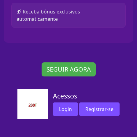
🎁 Receba bônus exclusivos
automaticamente
SEGUIR AGORA
Acessos
Login
Registrar-se