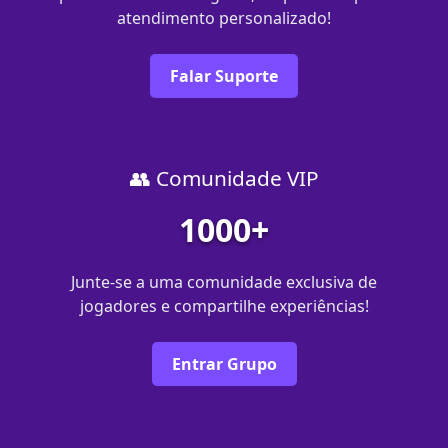
atendimento personalizado!
Falar Suporte
👥 Comunidade VIP
1000+
Junte-se a uma comunidade exclusiva de
jogadores e compartilhe experiências!
Entrar Grupo