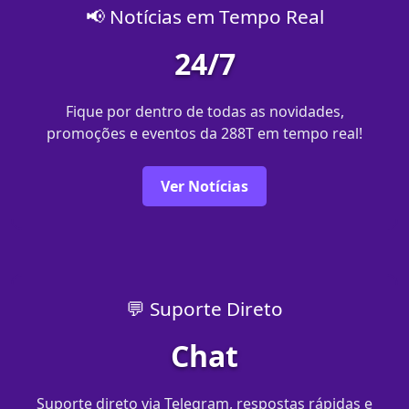
📢 Notícias em Tempo Real
24/7
Fique por dentro de todas as novidades,
promoções e eventos da 288T em tempo real!
Ver Notícias
💬 Suporte Direto
Chat
Suporte direto via Telegram, respostas rápidas e