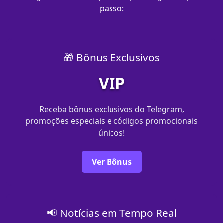
passo:
🎁 Bônus Exclusivos
VIP
Receba bônus exclusivos do Telegram,
promoções especiais e códigos promocionais
únicos!
Ver Bônus
📢 Notícias em Tempo Real