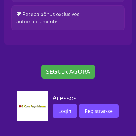
🎁 Receba bônus exclusivos
automaticamente
SEGUIR AGORA
Acessos
Login
Registrar-se