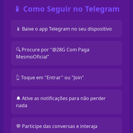
📱 Como Seguir no Telegram
📱 Baixe o app Telegram no seu dispositivo
🔍 Procure por "@28G Com Paga
MesmoOficial"
👆 Toque em "Entrar" ou "Join"
🔔 Ative as notificações para não perder
nada
💬 Participe das conversas e interaja