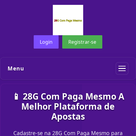
Login
Registrar-se
Menu
📱 28G Com Paga Mesmo A
Melhor Plataforma de
Apostas
Cadastre-se na 28G Com Paga Mesmo para