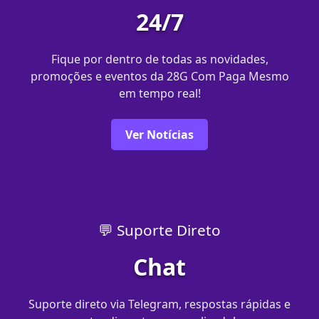
24/7
Fique por dentro de todas as novidades,
promoções e eventos da 28G Com Paga Mesmo
em tempo real!
Ver Notícias
💬 Suporte Direto
Chat
Suporte direto via Telegram, respostas rápidas e