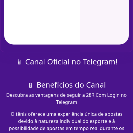
📱 Canal Oficial no Telegram!
📱 Benefícios do Canal
Descubra as vantagens de seguir a 28R Com Login no
Telegram
O tênis oferece uma experiência única de apostas
devido à natureza individual do esporte e à
possibilidade de apostas em tempo real durante os