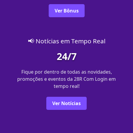
Ver Bônus
📢 Notícias em Tempo Real
24/7
Fique por dentro de todas as novidades,
promoções e eventos da 28R Com Login em
tempo real!
Ver Notícias