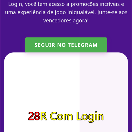
Login, você tem acesso a promoções incríveis e
uma experiência de jogo inigualável. Junte-se aos
vencedores agora!
SEGUIR NO TELEGRAM