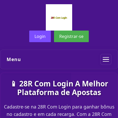
Login
Registrar-se
Menu
📱 28R Com Login A Melhor
Plataforma de Apostas
Cadastre-se na 28R Com Login para ganhar bônus
no cadastro e em cada recarga. Com a 28R Com