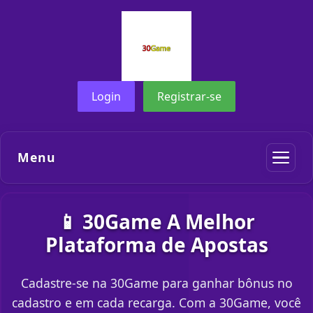
Login
Registrar-se
Menu
📱 30Game A Melhor
Plataforma de Apostas
Cadastre-se na 30Game para ganhar bônus no
cadastro e em cada recarga. Com a 30Game, você