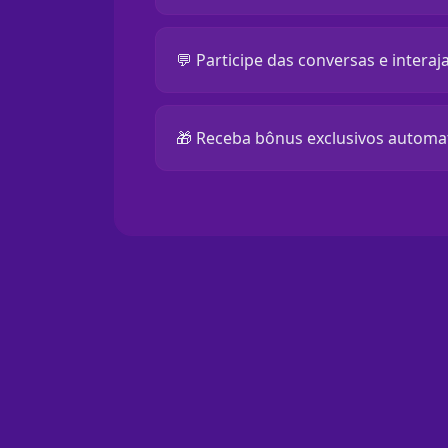
💬 Participe das conversas e interaj
🎁 Receba bônus exclusivos autom