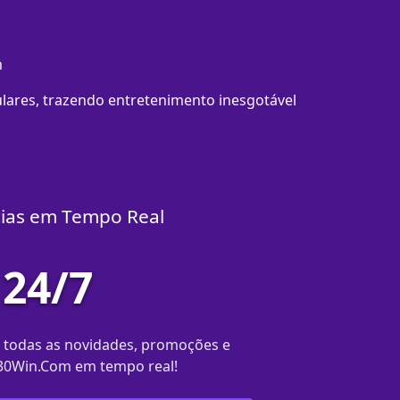
m
ares, trazendo entretenimento inesgotável
cias em Tempo Real
24/7
e todas as novidades, promoções e
30Win.Com em tempo real!