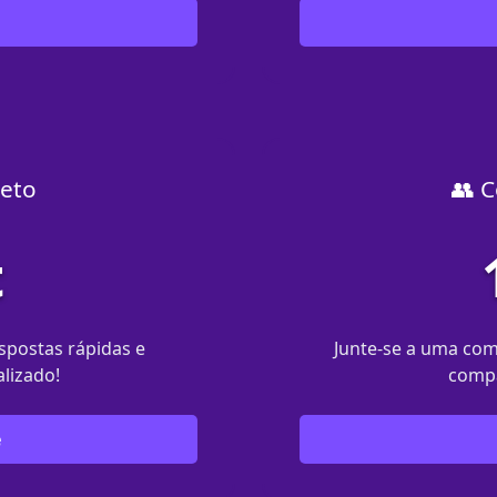
reto
👥 
t
espostas rápidas e
Junte-se a uma com
lizado!
compa
e