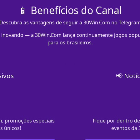
📱 Benefícios do Canal
Descubra as vantagens de seguir a 30Win.Com no Telegra
e inovando — a 30Win.Com lança continuamente jogos popul
para os brasileiros.
sivos
📢 Notí
m, promoções especiais
Fique por dentro d
s únicos!
eventos da 