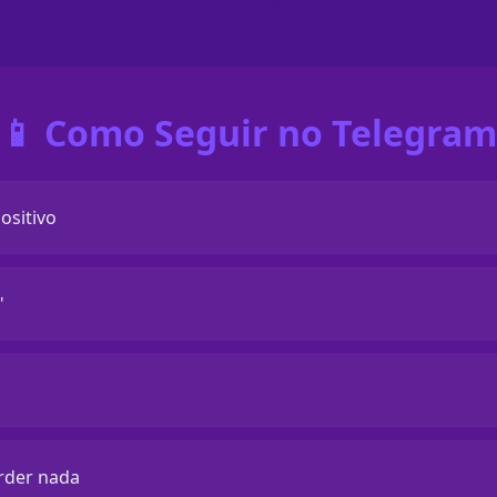
📱 Como Seguir no Telegram
ositivo
"
erder nada