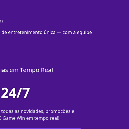
am
ma de entretenimento única — com a equipe
cias em Tempo Real
24/7
e todas as novidades, promoções e
0 Game Win em tempo real!