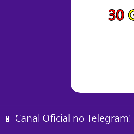
📱 Canal Oficial no Telegram!