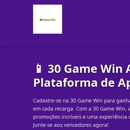
📱 30 Game Win 
Plataforma de A
Cadastre-se na 30 Game Win para ganha
em cada recarga. Com a 30 Game Win, v
promoções incríveis e uma experiência d
Junte-se aos vencedores agora!