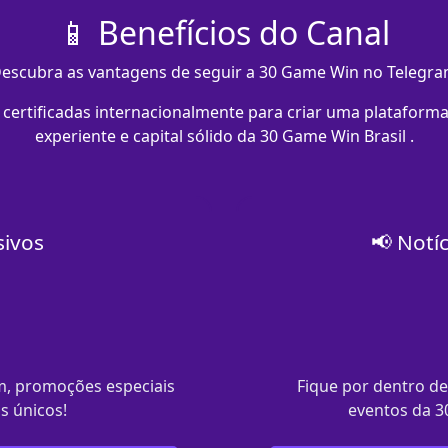
📱 Benefícios do Canal
escubra as vantagens de seguir a 30 Game Win no Telegr
 certificadas internacionalmente para criar uma platafor
experiente e capital sólido da 30 Game Win Brasil .
sivos
📢 Notí
m, promoções especiais
Fique por dentro d
s únicos!
eventos da 3