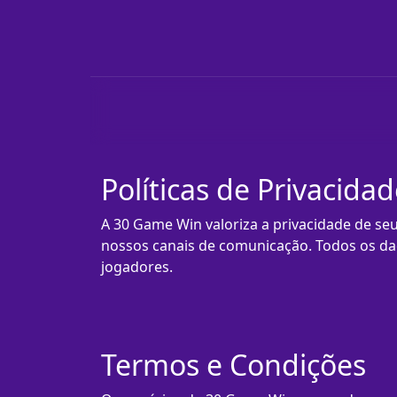
Políticas de Privacida
A 30 Game Win valoriza a privacidade de s
nossos canais de comunicação. Todos os dad
jogadores.
Termos e Condições