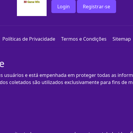
Login
Registrar-se
Políticas de Privacidade
Termos e Condições
Sitemap
de
eus usuários e está empenhada em proteger todas as inform
os coletados são utilizados exclusivamente para fins de m