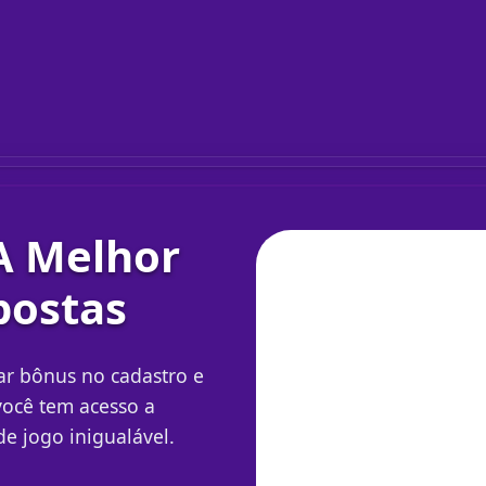
A Melhor
postas
r bônus no cadastro e
ocê tem acesso a
e jogo inigualável.