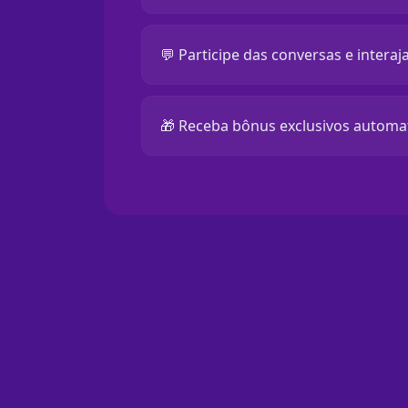
💬 Participe das conversas e interaj
🎁 Receba bônus exclusivos autom