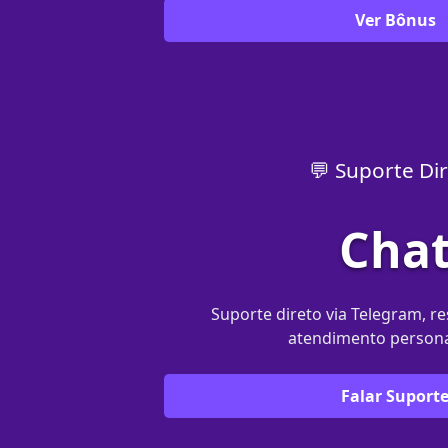
Ver Bônus
💬 Suporte Di
Cha
Suporte direto via Telegram, r
atendimento persona
Falar Suport