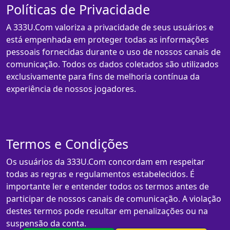
Políticas de Privacidade
A 333U.Com valoriza a privacidade de seus usuários e
está empenhada em proteger todas as informações
pessoais fornecidas durante o uso de nossos canais de
comunicação. Todos os dados coletados são utilizados
exclusivamente para fins de melhoria contínua da
experiência de nossos jogadores.
Termos e Condições
Os usuários da 333U.Com concordam em respeitar
todas as regras e regulamentos estabelecidos. É
importante ler e entender todos os termos antes de
participar de nossos canais de comunicação. A violação
destes termos pode resultar em penalizações ou na
suspensão da conta.