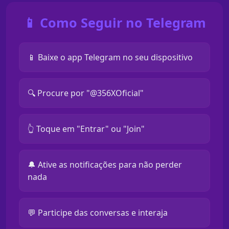
📱 Como Seguir no Telegram
📱 Baixe o app Telegram no seu dispositivo
🔍 Procure por "@356XOficial"
👆 Toque em "Entrar" ou "Join"
🔔 Ative as notificações para não perder
nada
💬 Participe das conversas e interaja