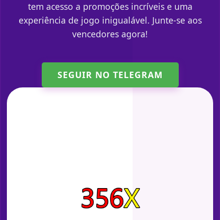
tem acesso a promoções incríveis e uma
experiência de jogo inigualável. Junte-se aos
vencedores agora!
SEGUIR NO TELEGRAM