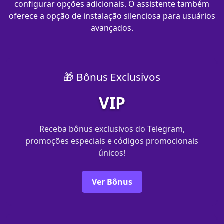
configurar opções adicionais. O assistente também
oferece a opção de instalação silenciosa para usuários
avançados.
🎁 Bônus Exclusivos
VIP
Receba bônus exclusivos do Telegram,
promoções especiais e códigos promocionais
únicos!
Ver Bônus