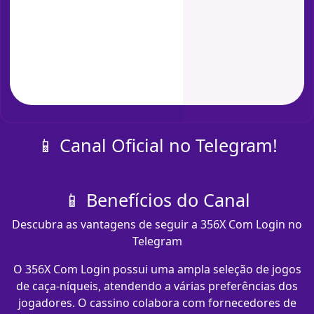
📱 Canal Oficial no Telegram!
📱 Benefícios do Canal
Descubra as vantagens de seguir a 356X Com Login no
Telegram
O 356X Com Login possui uma ampla seleção de jogos
de caça-níqueis, atendendo a várias preferências dos
jogadores. O cassino colabora com fornecedores de