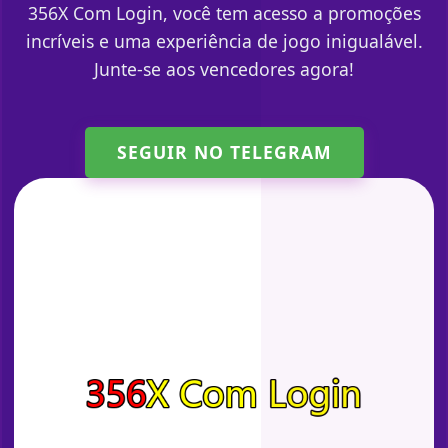
356X Com Login, você tem acesso a promoções
incríveis e uma experiência de jogo inigualável.
Junte-se aos vencedores agora!
SEGUIR NO TELEGRAM