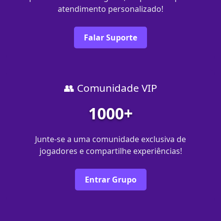
atendimento personalizado!
Falar Suporte
👥 Comunidade VIP
1000+
Junte-se a uma comunidade exclusiva de
jogadores e compartilhe experiências!
Entrar Grupo