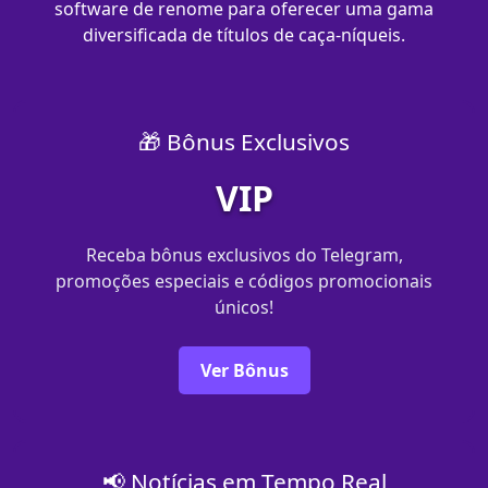
software de renome para oferecer uma gama
diversificada de títulos de caça-níqueis.
🎁 Bônus Exclusivos
VIP
Receba bônus exclusivos do Telegram,
promoções especiais e códigos promocionais
únicos!
Ver Bônus
📢 Notícias em Tempo Real