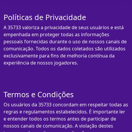
Políticas de Privacidade
A 35733 valoriza a privacidade de seus usuários e está
empenhada em proteger todas as informações
pessoais fornecidas durante o uso de nossos canais de
comunicação. Todos os dados coletados são utilizados
exclusivamente para fins de melhoria contínua da
experiência de nossos jogadores.
Termos e Condições
Os usuários da 35733 concordam em respeitar todas as
regras e regulamentos estabelecidos. É importante ler
e entender todos os termos antes de participar de
nossos canais de comunicação. A violação destes