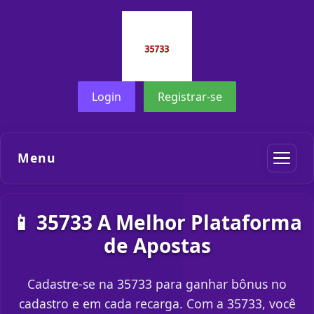
Login
Registrar-se
Menu
📱 35733 A Melhor Plataforma
de Apostas
Cadastre-se na 35733 para ganhar bônus no
cadastro e em cada recarga. Com a 35733, você