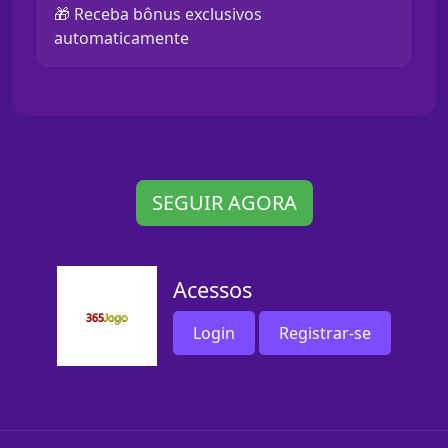
🎁 Receba bônus exclusivos
automaticamente
SEGUIR AGORA
Acessos
Login
Registrar-se