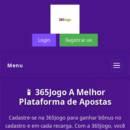
Login
Registrar-se
Menu
📱 365Jogo A Melhor
Plataforma de Apostas
Cadastre-se na 365Jogo para ganhar bônus no
cadastro e em cada recarga. Com a 365Jogo, você