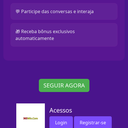
💬 Participe das conversas e interaja
🎁 Receba bônus exclusivos
automaticamente
SEGUIR AGORA
Acessos
Login
Registrar-se