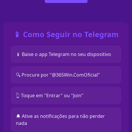
📱 Como Seguir no Telegram
📱 Baixe o app Telegram no seu dispositivo
🔍 Procure por "@365Win.ComOficial"
👆 Toque em "Entrar" ou "Join"
🔔 Ative as notificações para não perder
nada