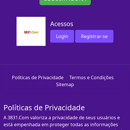
Acessos
Login
Registrar-se
Políticas de Privacidade
Termos e Condições
Sitemap
Políticas de Privacidade
A 3831.Com valoriza a privacidade de seus usuários e
está empenhada em proteger todas as informações