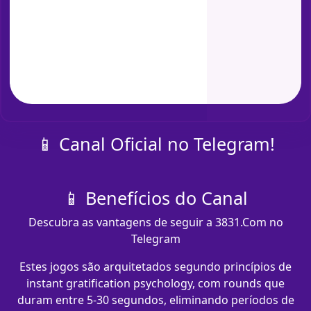
📱 Canal Oficial no Telegram!
📱 Benefícios do Canal
Descubra as vantagens de seguir a 3831.Com no
Telegram
Estes jogos são arquitetados segundo princípios de
instant gratification psychology, com rounds que
duram entre 5-30 segundos, eliminando períodos de