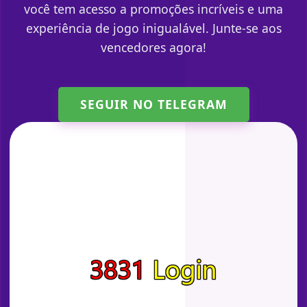
você tem acesso a promoções incríveis e uma
experiência de jogo inigualável. Junte-se aos
vencedores agora!
SEGUIR NO TELEGRAM