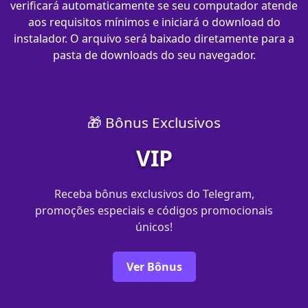
verificará automaticamente se seu computador atende
aos requisitos mínimos e iniciará o download do
instalador. O arquivo será baixado diretamente para a
pasta de downloads do seu navegador.
🎁 Bônus Exclusivos
VIP
Receba bônus exclusivos do Telegram,
promoções especiais e códigos promocionais
únicos!
Ver Bônus