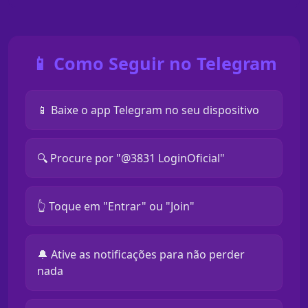
📱 Como Seguir no Telegram
📱 Baixe o app Telegram no seu dispositivo
🔍 Procure por "@3831 LoginOficial"
👆 Toque em "Entrar" ou "Join"
🔔 Ative as notificações para não perder
nada