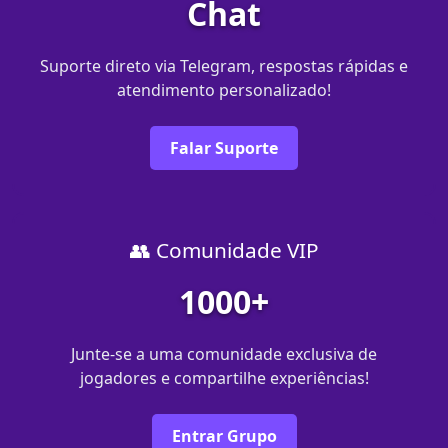
Chat
Suporte direto via Telegram, respostas rápidas e
atendimento personalizado!
Falar Suporte
👥 Comunidade VIP
1000+
Junte-se a uma comunidade exclusiva de
jogadores e compartilhe experiências!
Entrar Grupo