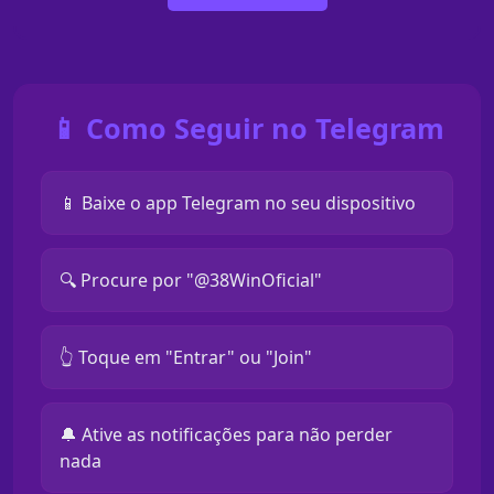
📱 Como Seguir no Telegram
📱 Baixe o app Telegram no seu dispositivo
🔍 Procure por "@38WinOficial"
👆 Toque em "Entrar" ou "Join"
🔔 Ative as notificações para não perder
nada