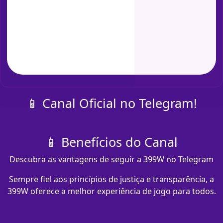
📱 Canal Oficial no Telegram!
📱 Benefícios do Canal
Descubra as vantagens de seguir a 399W no Telegram
Sempre fiel aos princípios de justiça e transparência, a
399W oferece a melhor experiência de jogo para todos.