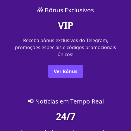
🎁 Bônus Exclusivos
VIP
Receba bônus exclusivos do Telegram,
promoções especiais e códigos promocionais
únicos!
Ver Bônus
📢 Notícias em Tempo Real
24/7