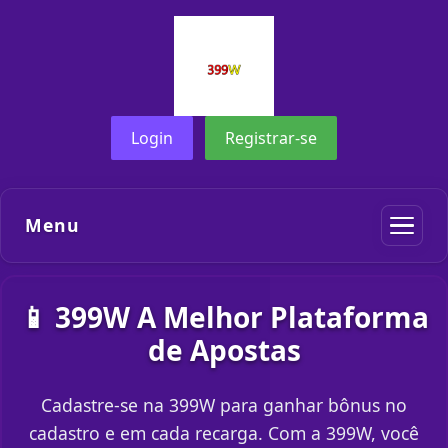
Login
Registrar-se
Menu
📱 399W A Melhor Plataforma
de Apostas
Cadastre-se na 399W para ganhar bônus no
cadastro e em cada recarga. Com a 399W, você