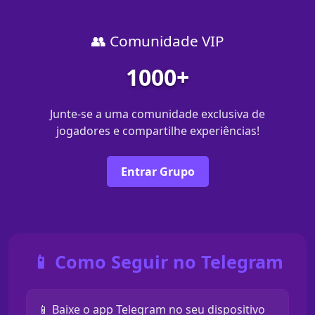
👥 Comunidade VIP
1000+
Junte-se a uma comunidade exclusiva de
jogadores e compartilhe experiências!
Entrar Grupo
📱 Como Seguir no Telegram
📱 Baixe o app Telegram no seu dispositivo