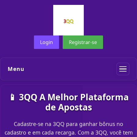
Login
Registrar-se
Menu
📱 3QQ A Melhor Plataforma
de Apostas
Cadastre-se na 3QQ para ganhar bônus no
cadastro e em cada recarga. Com a 3QQ, você tem