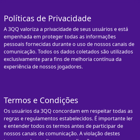
Políticas de Privacidade
A 3QQ valoriza a privacidade de seus usuários e está
empenhada em proteger todas as informações
pessoais fornecidas durante o uso de nossos canais de
comunicação. Todos os dados coletados são utilizados
exclusivamente para fins de melhoria contínua da
experiência de nossos jogadores.
Termos e Condições
Os usuários da 3QQ concordam em respeitar todas as
regras e regulamentos estabelecidos. É importante ler
e entender todos os termos antes de participar de
nossos canais de comunicação. A violação destes