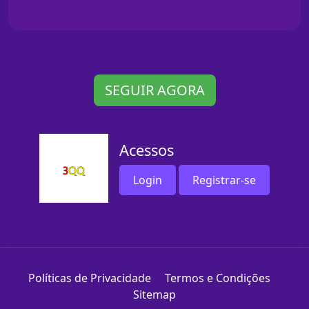
SEGUIR AGORA
Acessos
Login
Registrar-se
Políticas de Privacidade
Termos e Condições
Sitemap