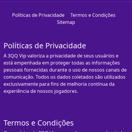
Políticas de Privacidade
Termos e Condições
Sitemap
Políticas de Privacidade
A 3QQ Vip valoriza a privacidade de seus usuários e
está empenhada em proteger todas as informações
pessoais fornecidas durante o uso de nossos canais de
comunicação. Todos os dados coletados são utilizados
exclusivamente para fins de melhoria contínua da
experiência de nossos jogadores.
Termos e Condições