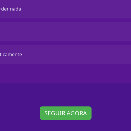
erder nada
a
aticamente
SEGUIR AGORA