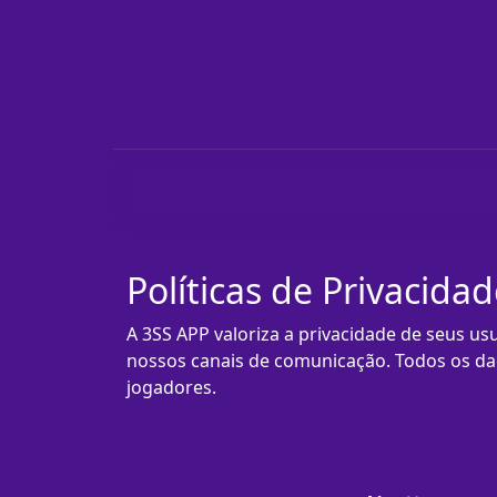
Políticas de Privacida
A 3SS APP valoriza a privacidade de seus u
nossos canais de comunicação. Todos os dad
jogadores.