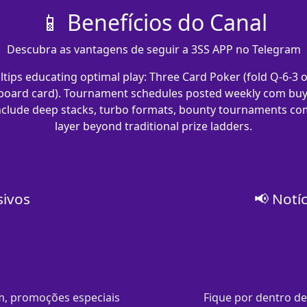
📱 Benefícios do Canal
Descubra as vantagens de seguir a 3SS APP no Telegram
oltips educating optimal play: Three Card Poker (fold Q-6-3 o
board card). Tournament schedules posted weekly com buy-
 include deep stacks, turbo formats, bounty tournaments co
layer beyond traditional prize ladders.
sivos
📢 Notí
m, promoções especiais
Fique por dentro d