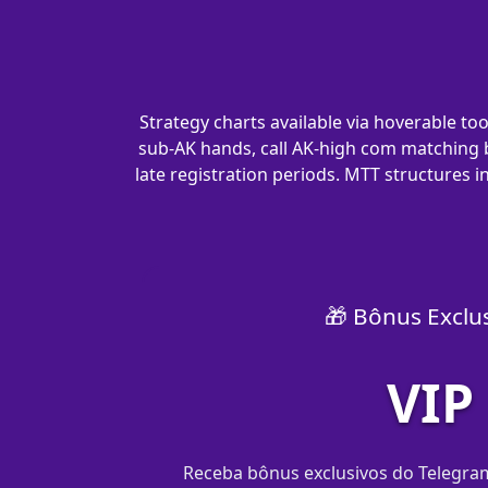
Strategy charts available via hoverable to
sub-AK hands, call AK-high com matching 
late registration periods. MTT structures
🎁 Bônus Exclu
VIP
Receba bônus exclusivos do Telegra