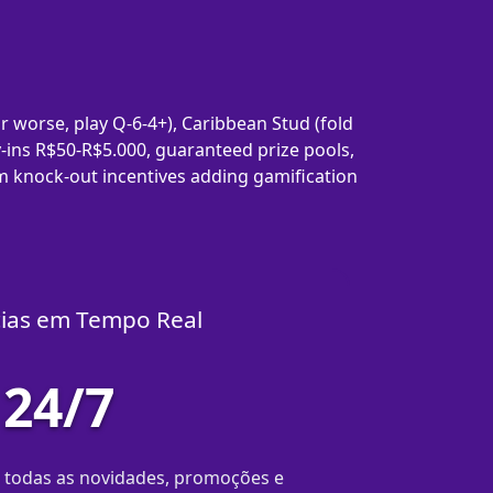
r worse, play Q-6-4+), Caribbean Stud (fold
ins R$50-R$5.000, guaranteed prize pools,
m knock-out incentives adding gamification
cias em Tempo Real
24/7
e todas as novidades, promoções e