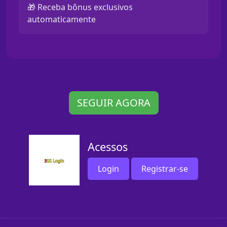
🎁 Receba bônus exclusivos
automaticamente
SEGUIR AGORA
Acessos
Login
Registrar-se