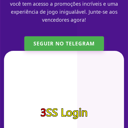
você tem acesso a promoções incríveis e uma
experiência de jogo inigualável. Junte-se aos
vencedores agora!
SEGUIR NO TELEGRAM