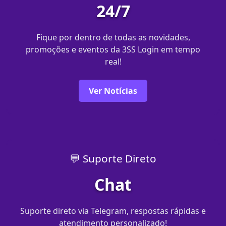
24/7
Fique por dentro de todas as novidades,
promoções e eventos da 3SS Login em tempo
real!
Ver Notícias
💬 Suporte Direto
Chat
Suporte direto via Telegram, respostas rápidas e
atendimento personalizado!