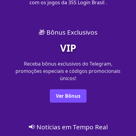
com os jogos da 3SS Login Brasil .
🎁 Bônus Exclusivos
VIP
Receba bônus exclusivos do Telegram,
promoções especiais e códigos promocionais
únicos!
Ver Bônus
📢 Notícias em Tempo Real