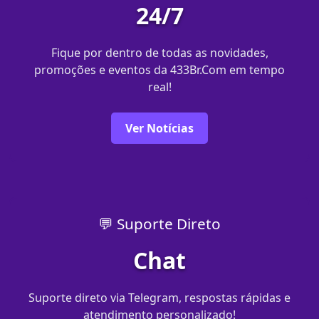
24/7
Fique por dentro de todas as novidades,
promoções e eventos da 433Br.Com em tempo
real!
Ver Notícias
💬 Suporte Direto
Chat
Suporte direto via Telegram, respostas rápidas e
atendimento personalizado!