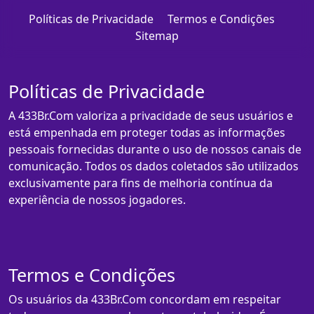
Políticas de Privacidade
Termos e Condições
Sitemap
Políticas de Privacidade
A 433Br.Com valoriza a privacidade de seus usuários e
está empenhada em proteger todas as informações
pessoais fornecidas durante o uso de nossos canais de
comunicação. Todos os dados coletados são utilizados
exclusivamente para fins de melhoria contínua da
experiência de nossos jogadores.
Termos e Condições
Os usuários da 433Br.Com concordam em respeitar