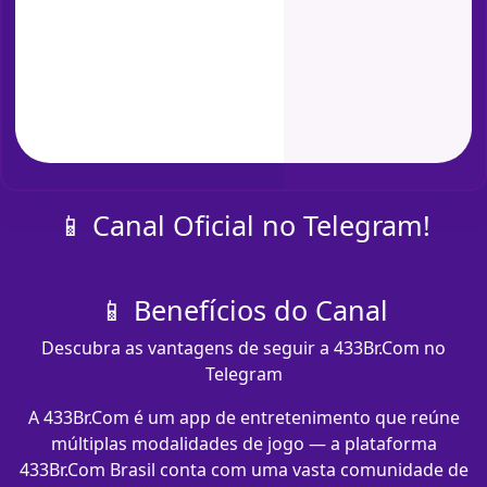
📱 Canal Oficial no Telegram!
📱 Benefícios do Canal
Descubra as vantagens de seguir a 433Br.Com no
Telegram
A 433Br.Com é um app de entretenimento que reúne
múltiplas modalidades de jogo — a plataforma
433Br.Com Brasil conta com uma vasta comunidade de