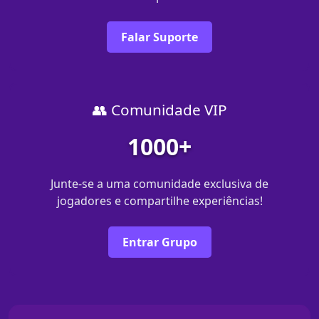
Falar Suporte
👥 Comunidade VIP
1000+
Junte-se a uma comunidade exclusiva de
jogadores e compartilhe experiências!
Entrar Grupo