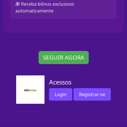
🎁 Receba bônus exclusivos
automaticamente
SEGUIR AGORA
Acessos
Login
Registrar-se