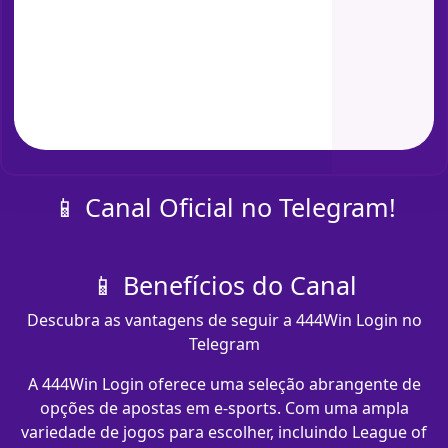
📱 Canal Oficial no Telegram!
📱 Benefícios do Canal
Descubra as vantagens de seguir a 444Win Login no
Telegram
A 444Win Login oferece uma seleção abrangente de
opções de apostas em e-sports. Com uma ampla
variedade de jogos para escolher, incluindo League of