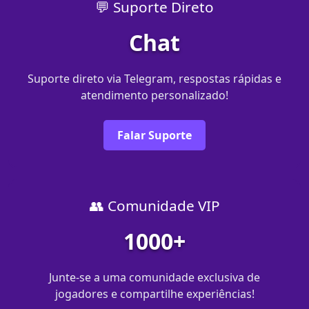
💬 Suporte Direto
Chat
Suporte direto via Telegram, respostas rápidas e
atendimento personalizado!
Falar Suporte
👥 Comunidade VIP
1000+
Junte-se a uma comunidade exclusiva de
jogadores e compartilhe experiências!