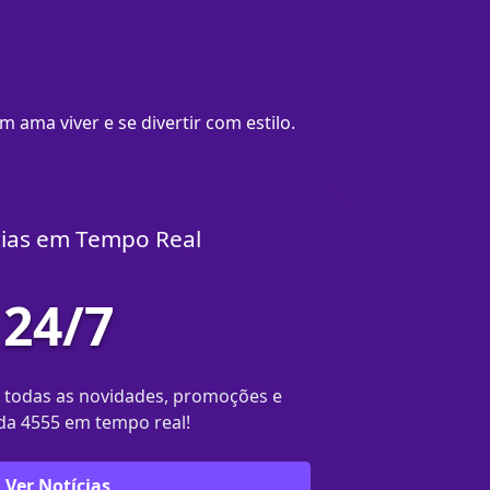
 ama viver e se divertir com estilo.
cias em Tempo Real
24/7
e todas as novidades, promoções e
da 4555 em tempo real!
Ver Notícias