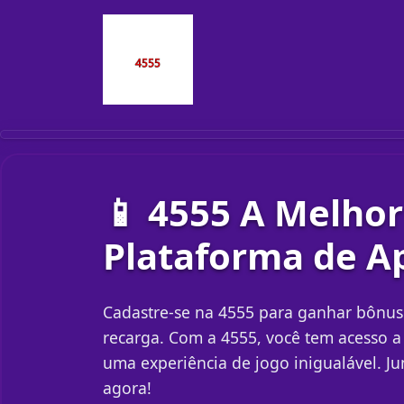
📱 4555 A Melhor
Plataforma de A
Cadastre-se na 4555 para ganhar bônus
recarga. Com a 4555, você tem acesso a
uma experiência de jogo inigualável. J
agora!