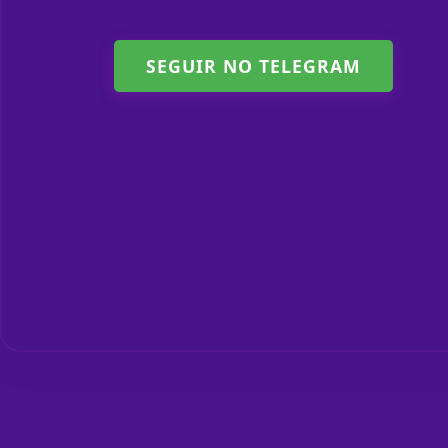
SEGUIR NO TELEGRAM