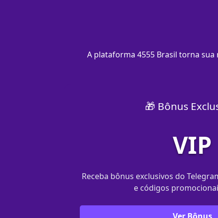
A plataforma 4555 Brasil torna sua 
🎁 Bônus Exclu
VIP
Receba bônus exclusivos do Telegra
e códigos promocionai
Ver Bônus