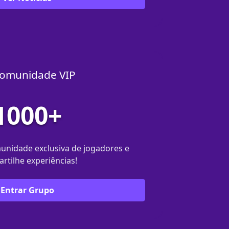
Comunidade VIP
1000+
unidade exclusiva de jogadores e
rtilhe experiências!
Entrar Grupo