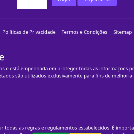
Políticas de Privacidade
Termos e Condições
Sitemap
de
rios e está empenhada em proteger todas as informações p
tados são utilizados exclusivamente para fins de melhoria
 todas as regras e regulamentos estabelecidos. É importa