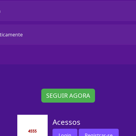
a
aticamente
SEGUIR AGORA
Acessos
Login
Registrar-se