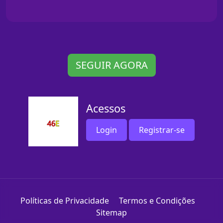
SEGUIR AGORA
Acessos
Login
Registrar-se
Políticas de Privacidade
Termos e Condições
Sitemap