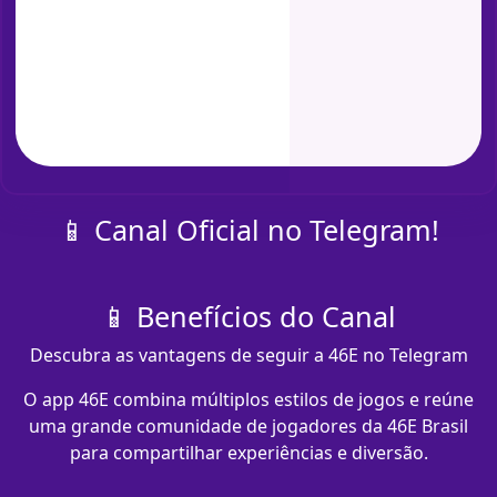
📱 Canal Oficial no Telegram!
📱 Benefícios do Canal
Descubra as vantagens de seguir a 46E no Telegram
O app 46E combina múltiplos estilos de jogos e reúne
uma grande comunidade de jogadores da 46E Brasil
para compartilhar experiências e diversão.