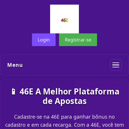
Login
Registrar-se
Menu
📱 46E A Melhor Plataforma
de Apostas
Cadastre-se na 46E para ganhar bônus no
cadastro e em cada recarga. Com a 46E, você tem