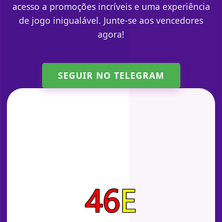
acesso a promoções incríveis e uma experiência
de jogo inigualável. Junte-se aos vencedores
agora!
SEGUIR NO TELEGRAM