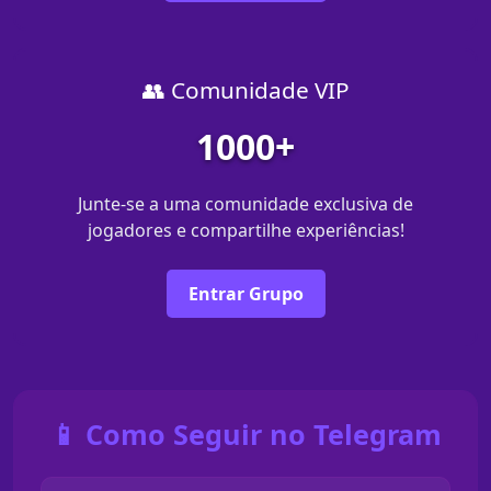
👥 Comunidade VIP
1000+
Junte-se a uma comunidade exclusiva de
jogadores e compartilhe experiências!
Entrar Grupo
📱 Como Seguir no Telegram