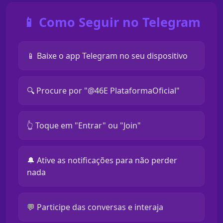
📱 Como Seguir no Telegram
📱 Baixe o app Telegram no seu dispositivo
🔍 Procure por "@46E PlataformaOficial"
👆 Toque em "Entrar" ou "Join"
🔔 Ative as notificações para não perder
nada
💬 Participe das conversas e interaja