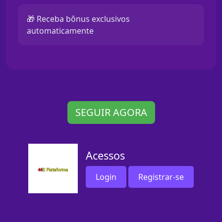
🎁 Receba bônus exclusivos
automaticamente
SEGUIR AGORA
Acessos
Login
Registrar-se